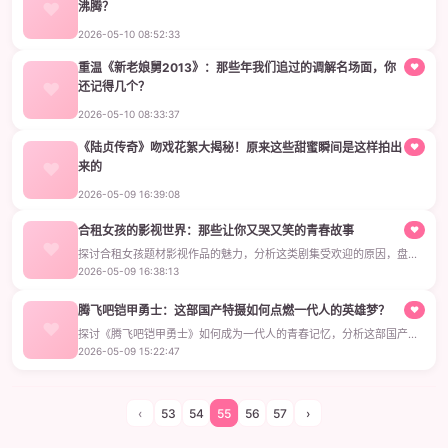
沸腾？
超人动画版第一季深度解析，探讨这部1996年经典动画的角色塑造、制
2026-05-10 08:52:33
作亮点及其对超级英雄文化的影响。
重温《新老娘舅2013》：那些年我们追过的调解名场面，你
♥
还记得几个？
回顾《新老娘舅2013》经典调解案例，解析柏万青等调解员的处理智
2026-05-10 08:33:37
慧，带你重温这档上海本土节目的市井烟火气与时代记忆。
《陆贞传奇》吻戏花絮大揭秘！原来这些甜蜜瞬间是这样拍出
♥
来的
揭秘《陆贞传奇》吻戏花絮，带你看看赵丽颖和陈晓在幕后的搞笑互动
2026-05-09 16:39:08
和拍摄趣事，原来那些甜蜜吻戏是这样拍出来的！
合租女孩的影视世界：那些让你又哭又笑的青春故事
♥
探讨合租女孩题材影视作品的魅力，分析这类剧集受欢迎的原因，盘点
经典作品并分享观剧感受，适合喜欢青春都市剧的观众阅读。
2026-05-09 16:38:13
腾飞吧铠甲勇士：这部国产特摄如何点燃一代人的英雄梦？
♥
探讨《腾飞吧铠甲勇士》如何成为一代人的青春记忆，分析这部国产特
摄剧的文化影响和持久魅力。
2026-05-09 15:22:47
‹
53
54
55
56
57
›