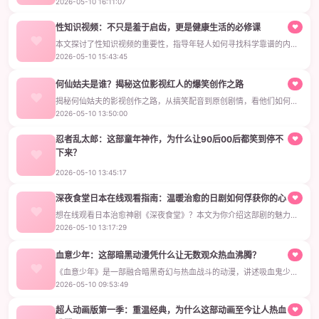
2026-05-10 16:11:07
情展现现代年轻人的职场生存状态，引发观众强烈共鸣。
性知识视频：不只是羞于启齿，更是健康生活的必修课
♥
本文探讨了性知识视频的重要性，指导年轻人如何寻找科学靠谱的内
容，旨在帮助大家以健康心态学习性知识，促进身心成长。
2026-05-10 15:43:45
何仙姑夫是谁？揭秘这位影视红人的爆笑创作之路
♥
揭秘何仙姑夫的影视创作之路，从搞笑配音到原创剧情，看他们如何用
脑洞改编抓住年轻观众的心。
2026-05-10 13:50:00
忍者乱太郎：这部童年神作，为什么让90后00后都笑到停不
♥
下来？
《忍者乱太郎》是一部经典搞笑动画，讲述忍术学园三个小忍者的爆笑
2026-05-10 13:45:17
日常，适合18-30岁观众重温童年回忆。
深夜食堂日本在线观看指南：温暖治愈的日剧如何俘获你的心
♥
想在线观看日本治愈神剧《深夜食堂》？本文为你介绍这部剧的魅力和
观看方式，带你走进东京小巷的温暖故事。
2026-05-10 13:17:29
血意少年：这部暗黑动漫凭什么让无数观众热血沸腾？
♥
《血意少年》是一部融合暗黑奇幻与热血战斗的动漫，讲述吸血鬼少年
为友复仇的冒险故事，角色鲜明打斗精彩。
2026-05-10 09:53:49
超人动画版第一季：重温经典，为什么这部动画至今让人热血
♥