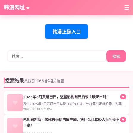
韩漫网址
☰
♥
韩漫正确入口
搜索
搜索结果
共找到 965 部相关漫画
2025年8月黄道吉日，这些影视剧开拍或上映正当时！
♥
探讨2025年8月黄道吉日与影视剧的关联，分析开机定档趋势，为年轻
观众提供追剧指南和娱乐谈资。
2026-05-10 16:11:52
电视剧断箭：这部被低估的国产剧，凭什么让年轻人追到停不
♥
下来？
《电视剧断箭》是一部聚焦都市职场生活的国产剧，通过真实细腻的剧