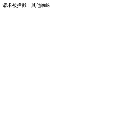
请求被拦截：其他蜘蛛