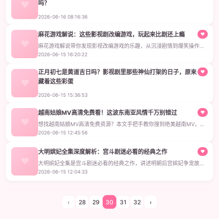
吗？
2023年11月黄道吉日查询影视版攻略，教你挑好日子追剧、剪视频，轻
2026-06-16 08:16:36
松掌握11月黄道吉日查询2023年技巧。
麻花游戏解说：这些影视剧改编游戏，玩起来比剧还上瘾
♥
麻花游戏解说带你发现影视改编游戏的乐趣，从沉浸剧情到爆笑操作，
玩起来比追剧还上瘾。推荐几款值得秒玩的影视游戏心得。
2026-06-15 16:20:22
正月初七是黄道吉日吗？影视剧里那些神仙打架的日子，原来
♥
藏着这些彩蛋
正月初七是黄道吉日吗？本文带你看影视剧里的初七彩蛋，从《知否》
2026-06-15 15:36:53
到《唐人街探案》，揭秘导演为何偏爱这一天。
越南姑娘MV高清免费看！这波东南亚风情千万别错过
♥
想找越南姑娘MV高清免费资源？本文手把手教你搜到绝美越南MV，画
质超清、剧情带感，东南亚风让人沉迷到停不下来。
2026-06-15 12:45:56
大明嫔妃全集深度解析：宫斗剧迷必看的经典之作
♥
大明嫔妃全集是宫斗剧迷必看的经典之作，讲述明朝后宫嫔妃争宠故
事，剧情紧凑角色鲜明，适合年轻人周末刷剧。
2026-06-15 12:04:33
‹
28
29
30
31
32
›