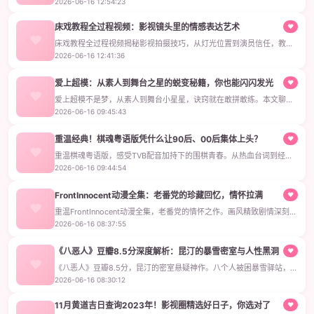
2026-06-16 12:54:23
实，人物立体，适合18-30岁观众，是一部能引发共鸣的青春影视佳
作。
床戏教程全过程视频：影视镜头里的情感表达艺术
♥
床戏教程全过程视频揭秘影视拍摄技巧，从灯光位置到演员信任，教你
读懂镜头里的情感表达，轻松提升观影素养。
2026-06-16 12:41:36
爱上超模：从素人到舞台之星的蜕变秘籍，你也能闪闪发光
♥
爱上超模不是梦，从素人到舞台小星星，诀窍就在敢拼敢练。本文聊超
模日常蜕变经验，帮你活得更自信，找准自己的闪光点。
2026-06-16 09:45:43
重温经典！
棋魂粤语版
凭什么让90后、00后集体上头？
♥
重温棋魂粤语版，感受TVB配音加持下的围棋青春。从热血台词到经典
配乐，这版动画比普通话更对味，带你秒回追番童年。
2026-06-16 09:44:54
FrontInnocent动漫全集：老番党的珍藏回忆，情怀拉满
♥
重温FrontInnocent动漫全集，老番党的情怀之作。画风精致剧情深刻，
带你找回青春记忆里的经典画面。
2026-06-16 08:37:55
《八恶人》豆瓣8.5分深度解析：昆汀的暴雪密室与人性黑洞
♥
《八恶人》豆瓣8.5分，昆汀的密室悬疑神作。八个人被困暴雪驿站，人
性博弈与血腥反转令人窒息，绝对值得一看的西部经典。
2026-06-16 08:30:12
11月黄道吉日查询2023年！影视圈精选好日子，你选对了
♥