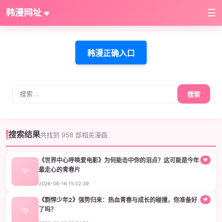
韩漫网址
☰
♥
韩漫正确入口
搜索
搜索结果
共找到 958 部相关漫画
《世界中心呼唤爱电影》为何能击中你的泪点？这可能是今年
♥
最走心的青春片
世界中心呼唤爱电影是今年最走心的青春片，真实讲述错过与珍惜，让
2026-06-16 15:02:39
18-30岁观众在忙碌生活里找到情感共鸣
《剽悍少年2》强势归来：热血青春与成长的碰撞，你准备好
♥
了吗？
《剽悍少年2》讲述热血少年们从叛逆到担当的成长蜕变，剧情硬核真