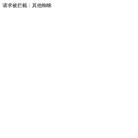
请求被拦截：其他蜘蛛