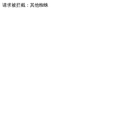
请求被拦截：其他蜘蛛