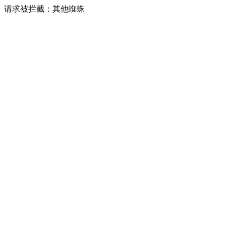
请求被拦截：其他蜘蛛