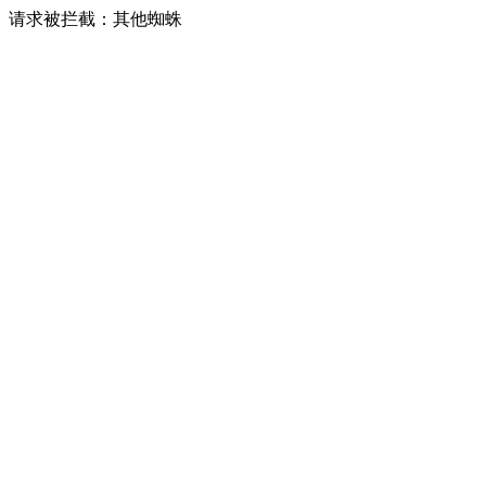
请求被拦截：其他蜘蛛