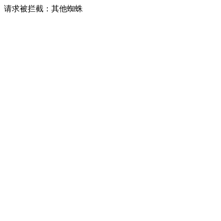
请求被拦截：其他蜘蛛