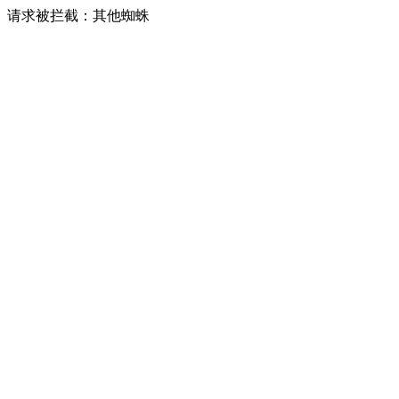
请求被拦截：其他蜘蛛