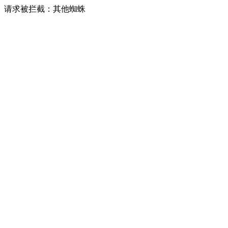
请求被拦截：其他蜘蛛