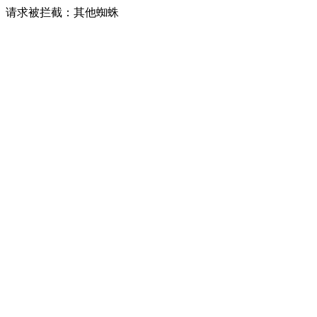
请求被拦截：其他蜘蛛