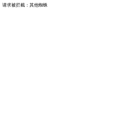
请求被拦截：其他蜘蛛