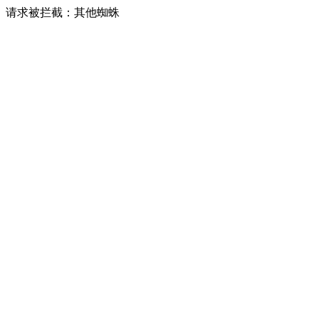
请求被拦截：其他蜘蛛