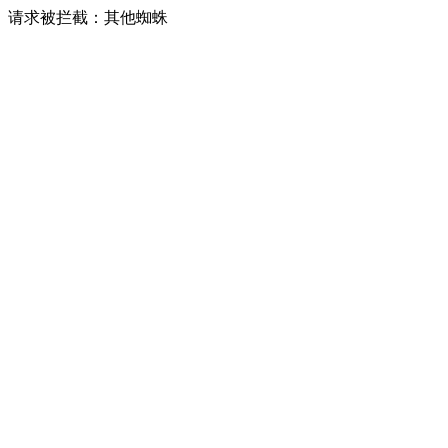
请求被拦截：其他蜘蛛