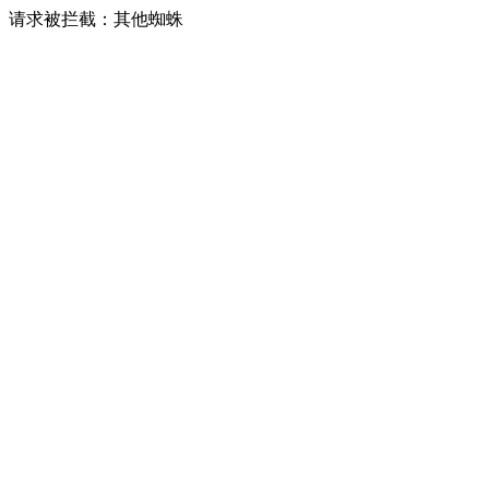
请求被拦截：其他蜘蛛