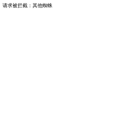
请求被拦截：其他蜘蛛