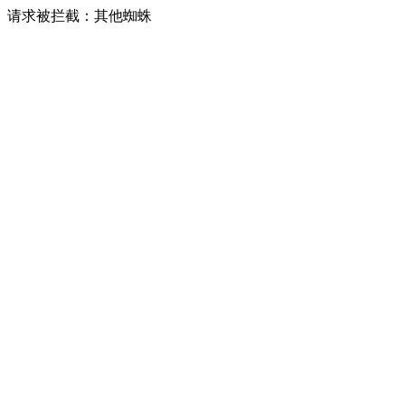
请求被拦截：其他蜘蛛