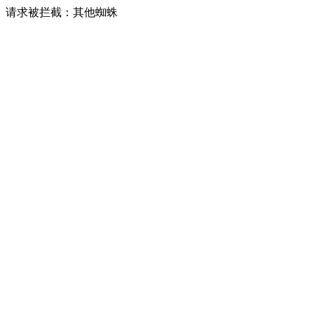
请求被拦截：其他蜘蛛