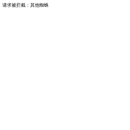
请求被拦截：其他蜘蛛