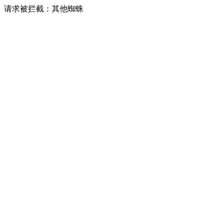
请求被拦截：其他蜘蛛