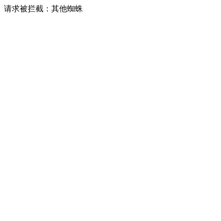
请求被拦截：其他蜘蛛