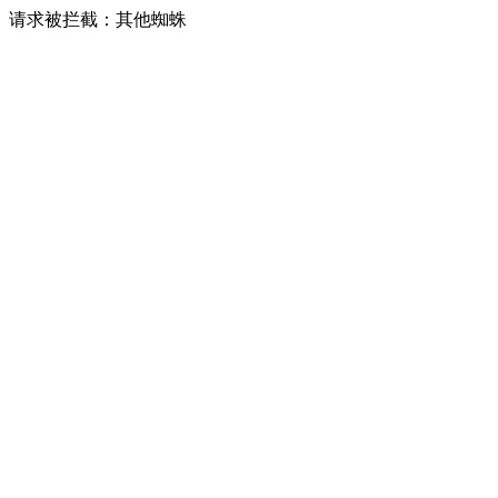
请求被拦截：其他蜘蛛