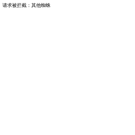
请求被拦截：其他蜘蛛