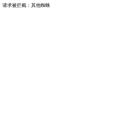
请求被拦截：其他蜘蛛