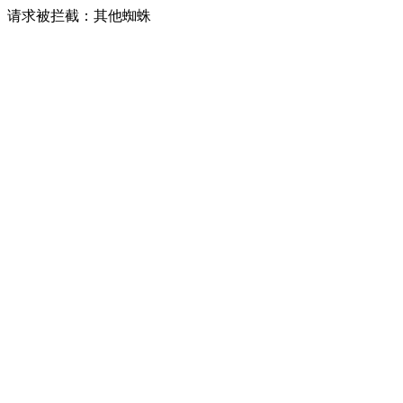
请求被拦截：其他蜘蛛