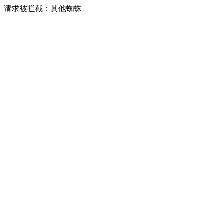
请求被拦截：其他蜘蛛