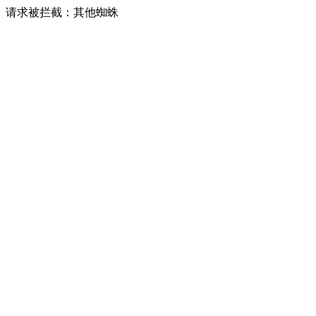
请求被拦截：其他蜘蛛