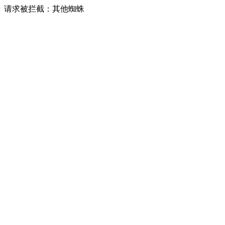
请求被拦截：其他蜘蛛