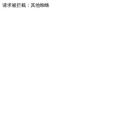
请求被拦截：其他蜘蛛