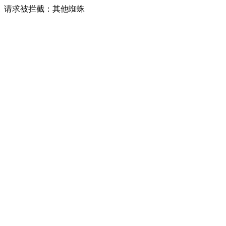
请求被拦截：其他蜘蛛