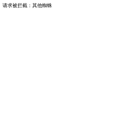
请求被拦截：其他蜘蛛