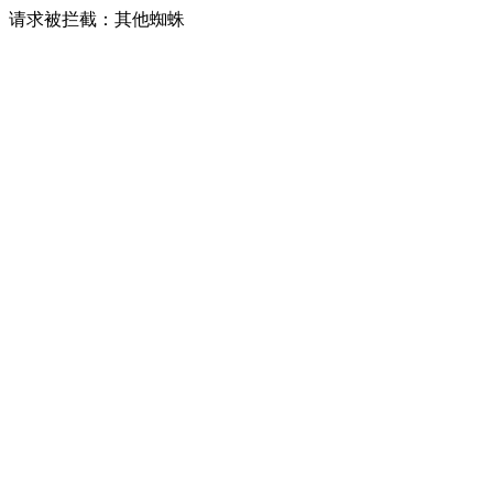
请求被拦截：其他蜘蛛