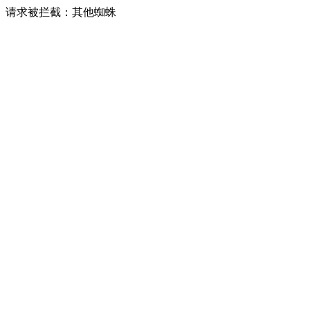
请求被拦截：其他蜘蛛