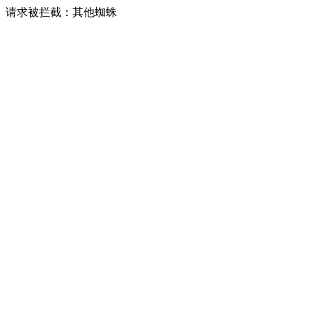
请求被拦截：其他蜘蛛