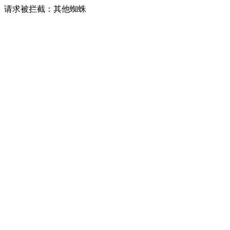
请求被拦截：其他蜘蛛