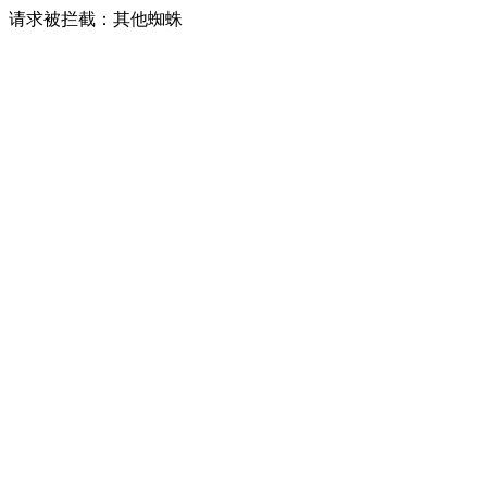
请求被拦截：其他蜘蛛