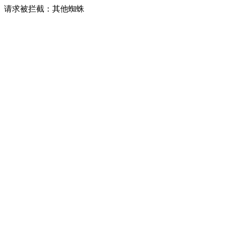
请求被拦截：其他蜘蛛