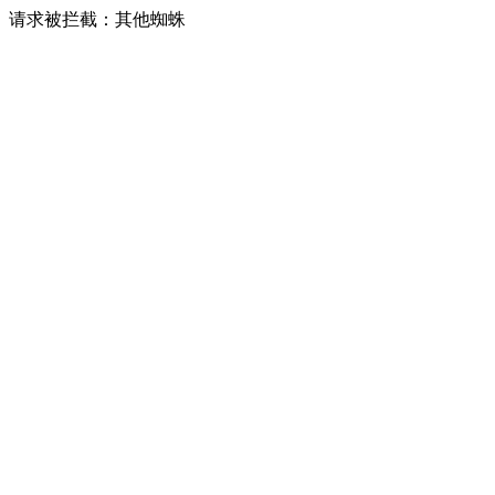
请求被拦截：其他蜘蛛