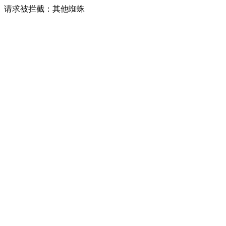
请求被拦截：其他蜘蛛