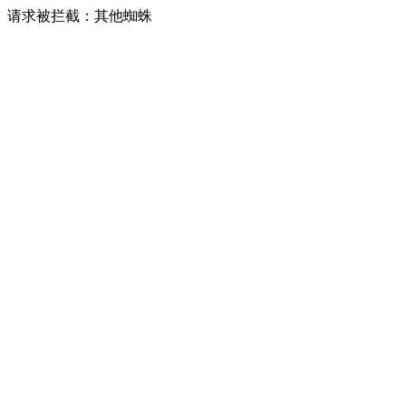
请求被拦截：其他蜘蛛