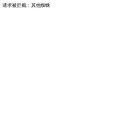
请求被拦截：其他蜘蛛