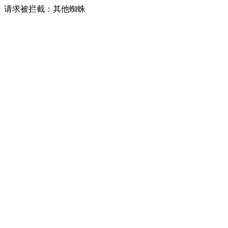
请求被拦截：其他蜘蛛