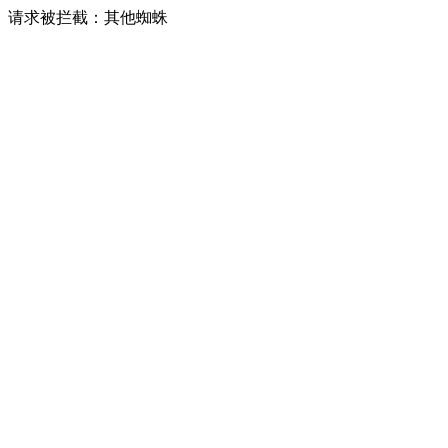
请求被拦截：其他蜘蛛