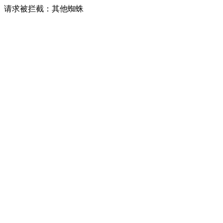
请求被拦截：其他蜘蛛