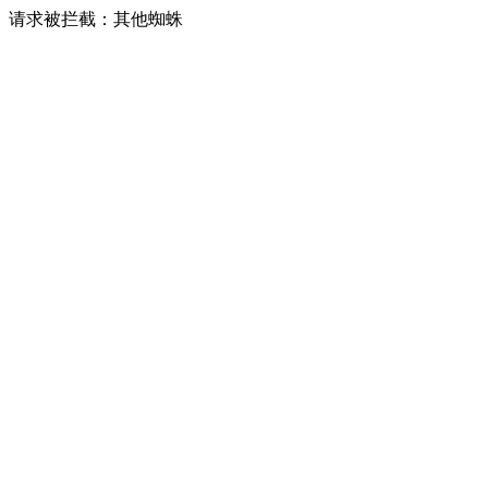
请求被拦截：其他蜘蛛