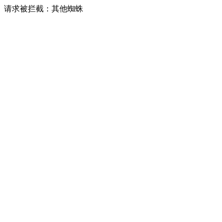
请求被拦截：其他蜘蛛