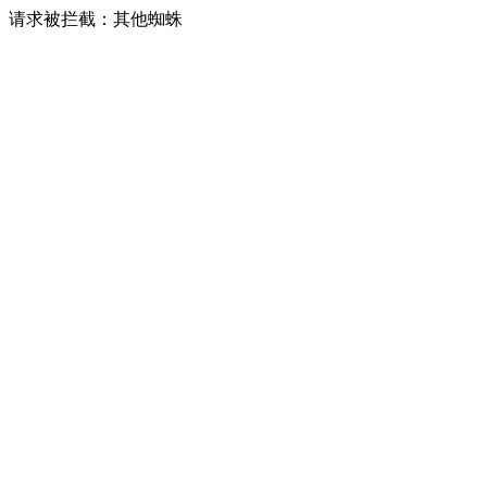
请求被拦截：其他蜘蛛