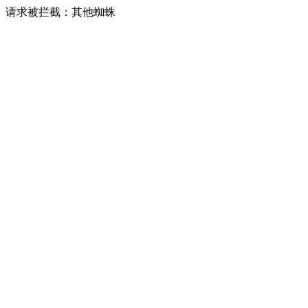
请求被拦截：其他蜘蛛