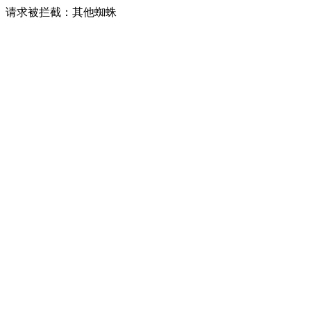
请求被拦截：其他蜘蛛