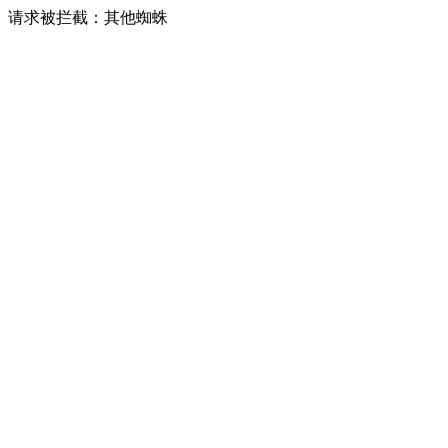
请求被拦截：其他蜘蛛